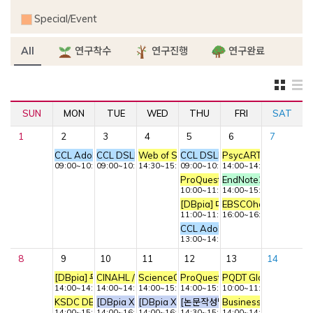
Special/Event
All
연구착수
연구진행
연구완료
SUN
MON
TUE
WED
THU
FRI
SAT
1
2
3
4
5
6
7
CCL Adobe Premiere 교육 - 동영상 편집
CCL DSLR 카메라 교육 – 기초 촬영
Web of Science Core Collection 이용교육
CCL DSLR 카메라 교육 – 심화 촬
PsycARTICLES 이용
09:00~10:30
09:00~10:30
14:30~15:30
09:00~10:30
14:00~14:40
ProQuest DB 이용교육
EndNote21 기초 이용
10:00~11:00
14:00~15:30
[DBpia] 대학생 자료조사 희망편
EBSCOhost DB 이용
11:00~11:50
16:00~16:40
CCL Adobe Premiere 교육 - 
13:00~14:30
8
9
10
11
12
13
14
[DBpia] 무조건 A+ 받는 리포트
CINAHL / Education Source 이용교육
ScienceOn 설명회
ProQuest Central 이용교육
PQDT Global 이용교육
14:00~14:50
14:00~14:40
14:00~15:00
14:00~15:00
10:00~11:00
KSDC DB/ICPSR 이용교육
[DBpia X 드림셀파] 논문 작성 전략 및 논문 통계 특강 1
[DBpia X 드림셀파] 논문 작성 전략 및 논문 통
[논문작성법] 논문 그림(Figure)
Business Source Ul
14:00~15:30
14:00~16:00
14:00~16:00
14:30~15:30
14:00~14:40