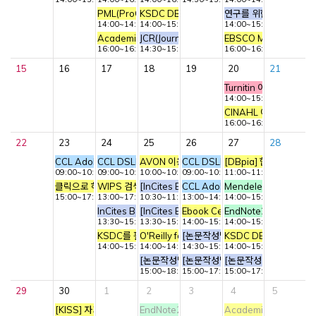
PML(ProQuest Medical Library) 이용교육
KSDC DB/ICPSR 이용교육
연구를 위한 정보탐색 
14:00~14:45
14:00~15:30
14:00~15:00
Academic Search Ultimate (ASU) / Business Sour
JCR(Journal Citation Reports) 이용교육
EBSCO Mobile 앱 활
16:00~16:40
14:30~15:30
16:00~16:40
15
16
17
18
19
20
21
Turnitin 이용교육(고
14:00~15:00
CINAHL 이용교육
16:00~16:40
22
23
24
25
26
27
28
CCL Adobe Premiere 교육 - 동영상 편집
CCL DSLR 카메라 교육 – 기초 촬영
AVON 이용교육
CCL DSLR 카메라 교육 – 심화 촬
[DBpia] 합격하는 자
09:00~10:30
09:00~10:30
10:00~10:45
09:00~10:30
11:00~11:50
클릭으로 하는 AI 분석 웨비나
WIPS 검색/분석 온라인 사용자교육
[InCites B&A, Web of Science] SCI
CCL Adobe Premiere 교육 - 
Mendeley Referen
15:00~17:30
13:00~17:00
10:30~11:30
13:00~14:30
14:00~15:00
InCites B&A 활용 방법 기초 교육
[InCites B&A] SCI급 저널 국제협력 논문의 주
Ebook Central(Academic com
EndNote21 활용 교육
13:30~15:00
13:30~15:00
14:00~15:00
14:00~15:30
KSDC를 활용한 기초통계분석 이론/실습
O'Reilly for Higher education 이용교육
[논문작성법] 효과적인 연구제안서
KSDC DB/ICPSR 이
14:00~15:30
14:00~14:45
14:30~15:30
14:00~15:30
[논문작성법] 설문지작성법과 조사기획
[논문작성법] 통계분석 단시간에 뽀
[논문작성법] 세상의 모든
15:00~18:00
15:00~17:00
15:00~17:00
29
30
1
2
3
4
5
[KISS] 자기소개서 작성법과 면접 스킬
EndNote21 이용교육(고려대학교 전용교육)
Academic Search Ul