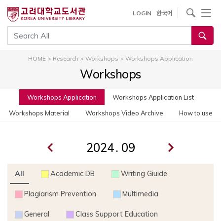
사이트내 검색
LOGIN
한국어
통합검색
HOME
>
Research
>
Workshops
>
Workshops Application
Workshops
Workshops Application
Workshops Application List
Workshops Material
Workshops Video Archive
How to use
.
All
Academic DB
Writing Giuide
Plagiarism Prevention
Multimedia
General
Class Support Education