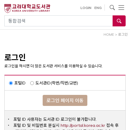
내
사이트내 검색
LOGIN
ENG
용
으
통합검색
로
건
HOME
>
로그인
너
뛰
기
로그인
로그인을 하시면 더 많은 도서관 서비스를 이용하실 수 있습니다.
포털ID
도서관ID(학번/직번/교번)
로그인 페이지 이동
포털 ID 사용자는 도서관 ID 로그인이 불가합니다.
Opens a ne
포털 ID 및 비밀번호 분실시
http://portal.korea.ac.kr
접속 후