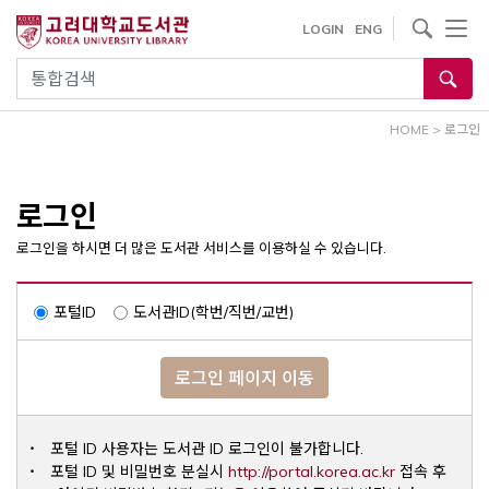
내
사이트내 검색
LOGIN
ENG
용
으
통합검색
로
건
HOME
>
로그인
너
뛰
기
로그인
로그인을 하시면 더 많은 도서관 서비스를 이용하실 수 있습니다.
포털ID
도서관ID(학번/직번/교번)
로그인 페이지 이동
포털 ID 사용자는 도서관 ID 로그인이 불가합니다.
Opens a ne
포털 ID 및 비밀번호 분실시
http://portal.korea.ac.kr
접속 후