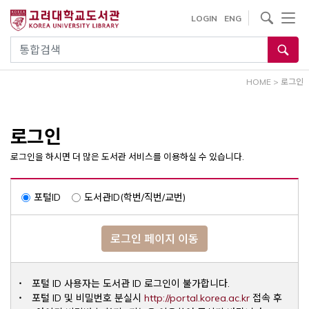
내
사이트내 검색
LOGIN
ENG
용
으
통합검색
로
건
HOME
>
로그인
너
뛰
기
로그인
로그인을 하시면 더 많은 도서관 서비스를 이용하실 수 있습니다.
포털ID
도서관ID(학번/직번/교번)
로그인 페이지 이동
포털 ID 사용자는 도서관 ID 로그인이 불가합니다.
Opens a ne
포털 ID 및 비밀번호 분실시
http://portal.korea.ac.kr
접속 후