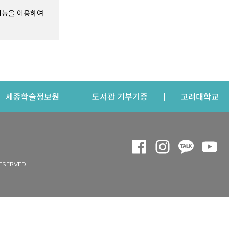
기능을 이용하여
s a new window
Opens a new window
Opens a new windo
Op
세종학술정보원
도서관 기부기증
고려대학교
나의공간
Opens a new window
Opens a new 
Opens a
Op
 window
내정보
ESERVED.
내서재
개인공지
이용자정보 관리
연회비·이용증
이용현황