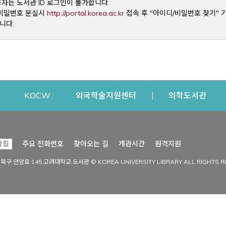
용자는 도서관 ID 로그인이 불가합니다.
Opens a new window
및 비밀번호 분실시
http://portal.korea.ac.kr
접속 후 "아이디/비밀번호 찾기" 
니다.
dow
Opens a new window
Opens a new window
Opens a new window
Open
KOCW
외국학술지원센터
의학도서관
시설이용
커뮤니티
Opens a new
방침
주요 전화번호
찾아오는 길
개관시간
원격지원
s a new window
시설찾기
도서관 소식
성북구 안암로 145 고려대학교 도서관 © KOREA UNIVERSITY LIBRARY ALL RIGHTS R
Opens a new window
시설·좌석 예약·현황
공지사항
중앙도서관
보도자료
중앙도서관(대학원)
홍보자료
학술정보관(CDL)
현황·통계
과학도서관
FAQ & QnA