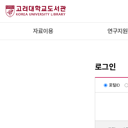
내
용
으
로
자료이용
연구지원
건
너
뛰
기
로그인
포털ID