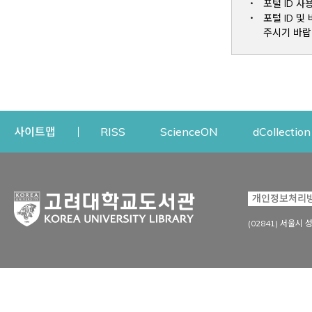
포털 ID 사
포털 ID 
주시기 바랍
Opens a new window
Opens a new win
사이트맵
RISS
ScienceON
dCollection
자료이용
연구지원
개인정보처리
Open
자료찾기
연구지원 서비스
(02841) 서울시 
상세검색
정보이용교육
강의수업자료
학술지 등재/평가 정보
데이터베이스
투고 저널 추천
전자저널
연구 동향 분석
전자책·이러닝
오픈액세스 출판 지원