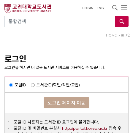
내
사이트내 검색
LOGIN
ENG
용
으
통합검색
로
건
HOME
>
로그인
너
뛰
기
로그인
로그인을 하시면 더 많은 도서관 서비스를 이용하실 수 있습니다.
포털ID
도서관ID(학번/직번/교번)
로그인 페이지 이동
포털 ID 사용자는 도서관 ID 로그인이 불가합니다.
Opens a ne
포털 ID 및 비밀번호 분실시
http://portal.korea.ac.kr
접속 후