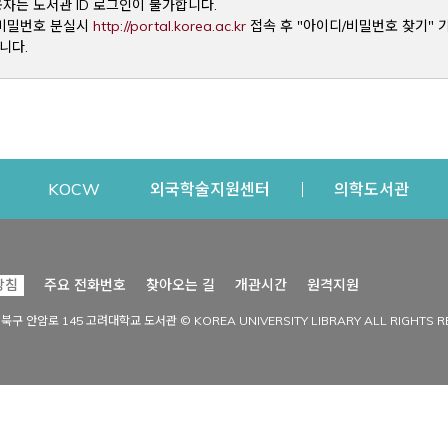
용자는 도서관 ID 로그인이 불가합니다.
Opens a new window
및 비밀번호 분실시
http://portal.korea.ac.kr
접속 후 "아이디/비밀번호 찾기" 
니다.
dow
Opens a new window
Opens a new window
Opens a new window
Open
KOCW
외국학술지원센터
의학도서관
시설이용
커뮤니티
Opens a new
방침
주요 전화번호
찾아오는 길
개관시간
원격지원
s a new window
시설찾기
도서관 소식
성북구 안암로 145 고려대학교 도서관 © KOREA UNIVERSITY LIBRARY ALL RIGHTS R
Opens a new window
시설·좌석 예약·현황
공지사항
중앙도서관
보도자료
중앙도서관(대학원)
홍보자료
학술정보관(CDL)
현황·통계
과학도서관
FAQ & QnA