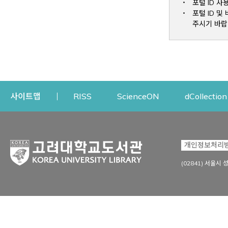
포털 ID 사
포털 ID 
주시기 바랍
Opens a new window
Opens a new win
사이트맵
RISS
ScienceON
dCollection
자료이용
연구지원
개인정보처리
Open
자료찾기
연구지원 서비스
(02841) 서울시 
상세검색
정보이용교육
강의수업자료
학술지 등재/평가 정보
데이터베이스
투고 저널 추천
전자저널
연구 동향 분석
전자책·이러닝
오픈액세스 출판 지원