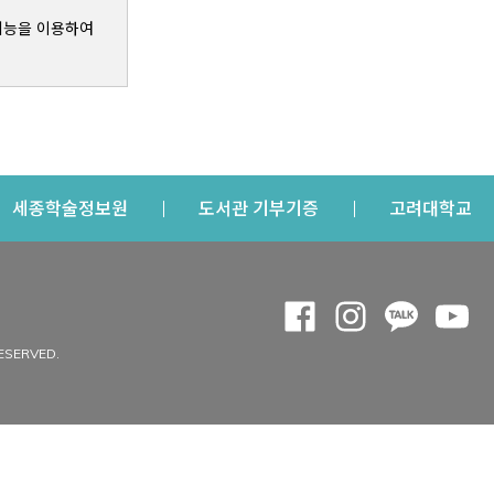
기능을 이용하여
s a new window
Opens a new window
Opens a new windo
Op
세종학술정보원
도서관 기부기증
고려대학교
나의공간
Opens a new window
Opens a new 
Opens a
Op
 window
내정보
ESERVED.
내서재
개인공지
이용자정보 관리
연회비·이용증
이용현황