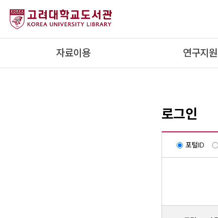
내
용
으
로
자료이용
연구지원
건
너
뛰
기
로그인
포털ID