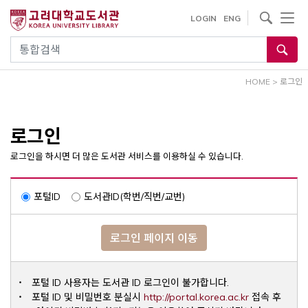
내
사이트내 검색
LOGIN
ENG
용
으
통합검색
로
건
HOME
>
로그인
너
뛰
기
로그인
로그인을 하시면 더 많은 도서관 서비스를 이용하실 수 있습니다.
포털ID
도서관ID(학번/직번/교번)
로그인 페이지 이동
포털 ID 사용자는 도서관 ID 로그인이 불가합니다.
Opens a ne
포털 ID 및 비밀번호 분실시
http://portal.korea.ac.kr
접속 후