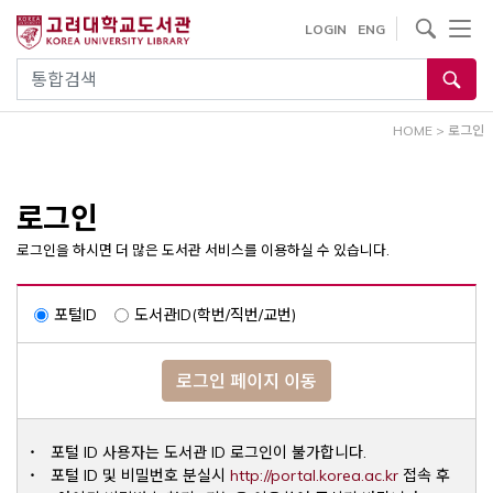
내
사이트내 검색
LOGIN
ENG
용
으
통합검색
로
건
HOME
>
로그인
너
뛰
기
로그인
로그인을 하시면 더 많은 도서관 서비스를 이용하실 수 있습니다.
포털ID
도서관ID(학번/직번/교번)
로그인 페이지 이동
포털 ID 사용자는 도서관 ID 로그인이 불가합니다.
Opens a ne
포털 ID 및 비밀번호 분실시
http://portal.korea.ac.kr
접속 후