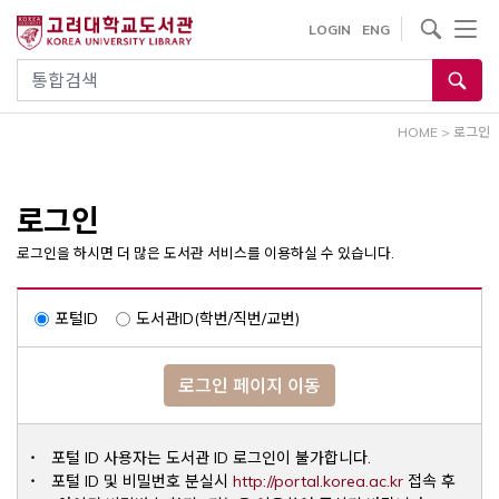
내
사이트내 검색
LOGIN
ENG
용
으
통합검색
로
건
HOME
>
로그인
너
뛰
기
로그인
로그인을 하시면 더 많은 도서관 서비스를 이용하실 수 있습니다.
포털ID
도서관ID(학번/직번/교번)
로그인 페이지 이동
포털 ID 사용자는 도서관 ID 로그인이 불가합니다.
Opens a ne
포털 ID 및 비밀번호 분실시
http://portal.korea.ac.kr
접속 후