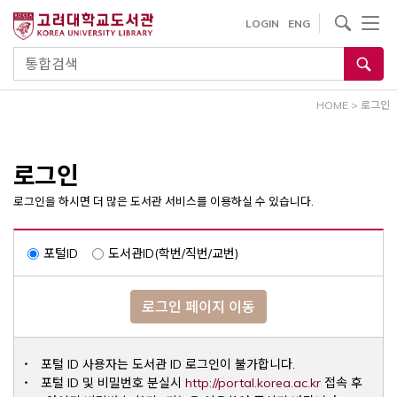
내
사이트내 검색
LOGIN
ENG
용
으
통합검색
로
건
HOME
>
로그인
너
뛰
기
로그인
로그인을 하시면 더 많은 도서관 서비스를 이용하실 수 있습니다.
포털ID
도서관ID(학번/직번/교번)
로그인 페이지 이동
포털 ID 사용자는 도서관 ID 로그인이 불가합니다.
Opens a ne
포털 ID 및 비밀번호 분실시
http://portal.korea.ac.kr
접속 후