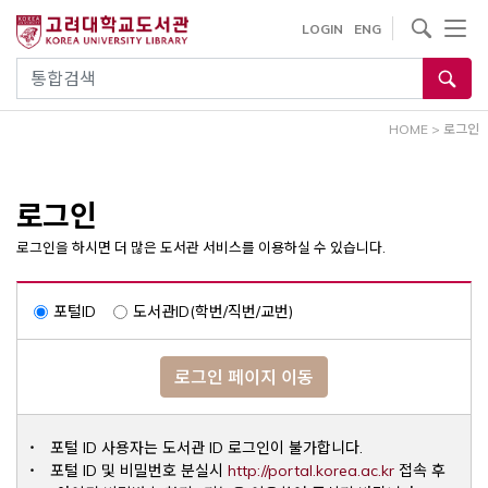
내
사이트내 검색
LOGIN
ENG
용
으
통합검색
로
건
HOME
>
로그인
너
뛰
기
로그인
로그인을 하시면 더 많은 도서관 서비스를 이용하실 수 있습니다.
포털ID
도서관ID(학번/직번/교번)
로그인 페이지 이동
포털 ID 사용자는 도서관 ID 로그인이 불가합니다.
Opens a ne
포털 ID 및 비밀번호 분실시
http://portal.korea.ac.kr
접속 후