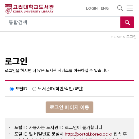
내
사이트내 검색
LOGIN
ENG
용
으
통합검색
로
건
HOME
>
로그인
너
뛰
기
로그인
로그인을 하시면 더 많은 도서관 서비스를 이용하실 수 있습니다.
포털ID
도서관ID(학번/직번/교번)
로그인 페이지 이동
포털 ID 사용자는 도서관 ID 로그인이 불가합니다.
Opens a ne
포털 ID 및 비밀번호 분실시
http://portal.korea.ac.kr
접속 후