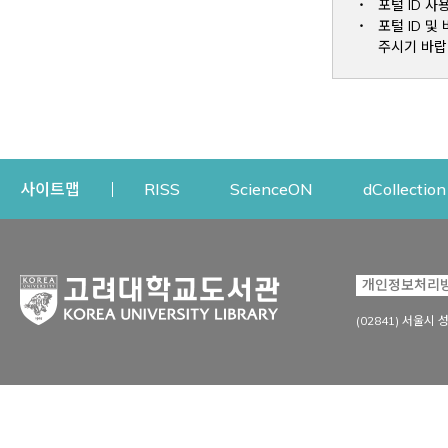
포털 ID 사
포털 ID 
주시기 바랍
Opens a new window
Opens a new win
사이트맵
RISS
ScienceON
dCollection
자료이용
연구지원
개인정보처리
Open
자료찾기
연구지원 서비스
(02841) 서울시 
상세검색
정보이용교육
강의수업자료
학술지 등재/평가 정보
데이터베이스
투고 저널 추천
전자저널
연구 동향 분석
전자책·이러닝
오픈액세스 출판 지원