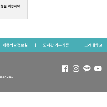
기능을 이용하여
s a new window
Opens a new window
Opens a new windo
Op
세종학술정보원
도서관 기부기증
고려대학교
나의공간
Opens a new window
Opens a new 
Opens a
Op
 window
내정보
ESERVED.
내서재
개인공지
이용자정보 관리
연회비·이용증
이용현황