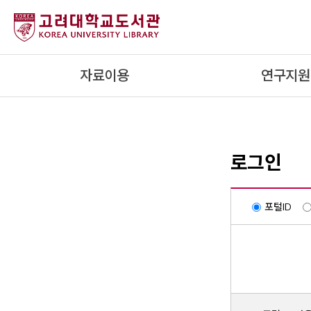
내
용
으
로
자료이용
연구지원
건
너
뛰
기
로그인
포털ID