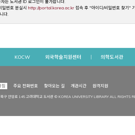
용자는 도서관 ID 로그인이 불가합니다.
Opens a new window
및 비밀번호 분실시
http://portal.korea.ac.kr
접속 후 "아이디/비밀번호 찾기" 
니다.
dow
Opens a new window
Opens a new window
Opens a new window
Open
KOCW
외국학술지원센터
의학도서관
시설이용
커뮤니티
Opens a new
방침
주요 전화번호
찾아오는 길
개관시간
원격지원
s a new window
시설찾기
도서관 소식
성북구 안암로 145 고려대학교 도서관 © KOREA UNIVERSITY LIBRARY ALL RIGHTS R
Opens a new window
시설·좌석 예약·현황
공지사항
중앙도서관
보도자료
중앙도서관(대학원)
홍보자료
학술정보관(CDL)
현황·통계
과학도서관
FAQ & QnA