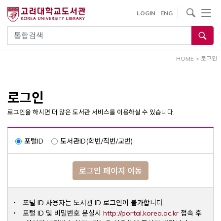
내
사이트내 검색
LOGIN
ENG
용
으
통합검색
로
건
HOME
>
로그인
너
뛰
기
로그인
로그인을 하시면 더 많은 도서관 서비스를 이용하실 수 있습니다.
포털ID
도서관ID(학번/직번/교번)
로그인 페이지 이동
포털 ID 사용자는 도서관 ID 로그인이 불가합니다.
Opens a ne
포털 ID 및 비밀번호 분실시
http://portal.korea.ac.kr
접속 후