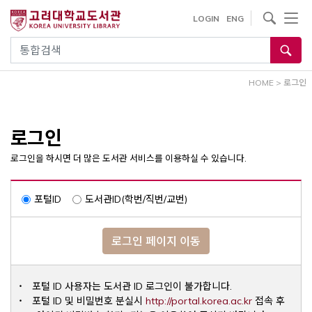
내
사이트내 검색
LOGIN
ENG
용
으
통합검색
로
건
HOME
>
로그인
너
뛰
기
로그인
로그인을 하시면 더 많은 도서관 서비스를 이용하실 수 있습니다.
포털ID
도서관ID(학번/직번/교번)
로그인 페이지 이동
포털 ID 사용자는 도서관 ID 로그인이 불가합니다.
Opens a ne
포털 ID 및 비밀번호 분실시
http://portal.korea.ac.kr
접속 후