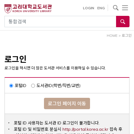
내
사이트내 검색
LOGIN
ENG
용
으
통합검색
로
건
HOME
>
로그인
너
뛰
기
로그인
로그인을 하시면 더 많은 도서관 서비스를 이용하실 수 있습니다.
포털ID
도서관ID(학번/직번/교번)
로그인 페이지 이동
포털 ID 사용자는 도서관 ID 로그인이 불가합니다.
Opens a ne
포털 ID 및 비밀번호 분실시
http://portal.korea.ac.kr
접속 후