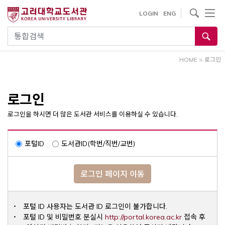
내
사이트내 검색
LOGIN
ENG
용
으
통합검색
로
건
HOME
>
로그인
너
뛰
기
로그인
로그인을 하시면 더 많은 도서관 서비스를 이용하실 수 있습니다.
포털ID
도서관ID(학번/직번/교번)
로그인 페이지 이동
포털 ID 사용자는 도서관 ID 로그인이 불가합니다.
Opens a ne
포털 ID 및 비밀번호 분실시
http://portal.korea.ac.kr
접속 후