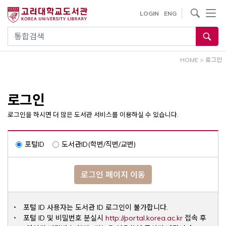
내
사이트내 검색
LOGIN
ENG
용
으
통합검색
로
건
HOME
>
로그인
너
뛰
기
로그인
로그인을 하시면 더 많은 도서관 서비스를 이용하실 수 있습니다.
포털ID
도서관ID(학번/직번/교번)
로그인 페이지 이동
포털 ID 사용자는 도서관 ID 로그인이 불가합니다.
Opens a ne
포털 ID 및 비밀번호 분실시
http://portal.korea.ac.kr
접속 후