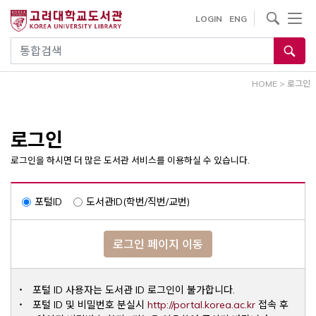
내
사이트내 검색
LOGIN
ENG
용
으
통합검색
로
건
HOME
>
로그인
너
뛰
기
로그인
로그인을 하시면 더 많은 도서관 서비스를 이용하실 수 있습니다.
포털ID
도서관ID(학번/직번/교번)
로그인 페이지 이동
포털 ID 사용자는 도서관 ID 로그인이 불가합니다.
Opens a ne
포털 ID 및 비밀번호 분실시
http://portal.korea.ac.kr
접속 후