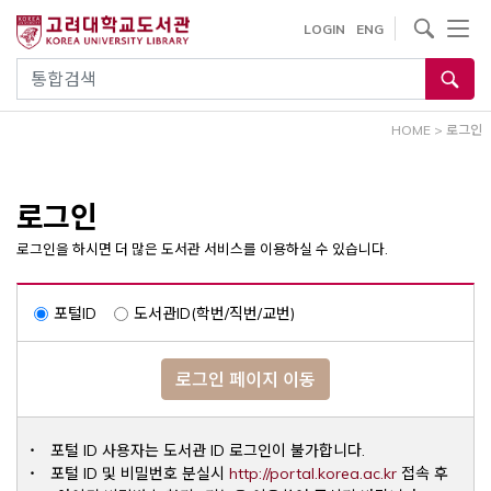
내
사이트내 검색
LOGIN
ENG
용
으
통합검색
로
건
HOME
>
로그인
너
뛰
기
로그인
로그인을 하시면 더 많은 도서관 서비스를 이용하실 수 있습니다.
포털ID
도서관ID(학번/직번/교번)
로그인 페이지 이동
포털 ID 사용자는 도서관 ID 로그인이 불가합니다.
Opens a ne
포털 ID 및 비밀번호 분실시
http://portal.korea.ac.kr
접속 후