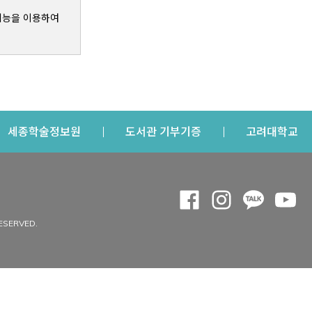
기능을 이용하여
s a new window
Opens a new window
Opens a new windo
Op
세종학술정보원
도서관 기부기증
고려대학교
나의공간
Opens a new window
Opens a new 
Opens a
Op
 window
내정보
ESERVED.
내서재
개인공지
이용자정보 관리
연회비·이용증
이용현황