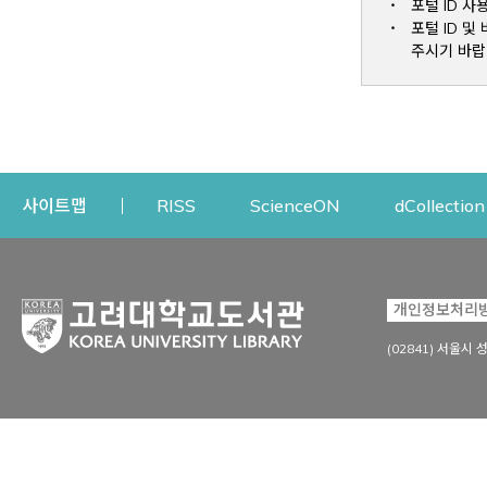
포털 ID 사
포털 ID 
주시기 바랍
Opens a new window
Opens a new win
사이트맵
RISS
ScienceON
dCollection
자료이용
연구지원
개인정보처리
Open
자료찾기
연구지원 서비스
(02841) 서울시 
상세검색
정보이용교육
강의수업자료
학술지 등재/평가 정보
데이터베이스
투고 저널 추천
전자저널
연구 동향 분석
전자책·이러닝
오픈액세스 출판 지원