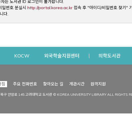
용자는 도서관 ID 로그인이 불가합니다.
Opens a new window
및 비밀번호 분실시
http://portal.korea.ac.kr
접속 후 "아이디/비밀번호 찾기" 
니다.
dow
Opens a new window
Opens a new window
Opens a new window
Open
KOCW
외국학술지원센터
의학도서관
시설이용
커뮤니티
Opens a new
방침
주요 전화번호
찾아오는 길
개관시간
원격지원
s a new window
시설찾기
도서관 소식
성북구 안암로 145 고려대학교 도서관 © KOREA UNIVERSITY LIBRARY ALL RIGHTS R
Opens a new window
시설·좌석 예약·현황
공지사항
중앙도서관
보도자료
중앙도서관(대학원)
홍보자료
학술정보관(CDL)
현황·통계
과학도서관
FAQ & QnA