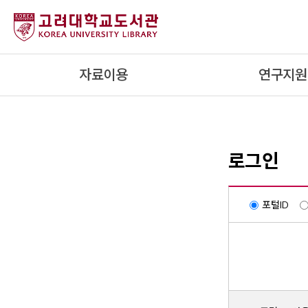
내
용
으
로
자료이용
연구지원
건
너
뛰
기
로그인
포털ID