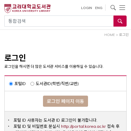
내
사이트내 검색
LOGIN
ENG
용
으
통합검색
로
건
HOME
>
로그인
너
뛰
기
로그인
로그인을 하시면 더 많은 도서관 서비스를 이용하실 수 있습니다.
포털ID
도서관ID(학번/직번/교번)
로그인 페이지 이동
포털 ID 사용자는 도서관 ID 로그인이 불가합니다.
Opens a ne
포털 ID 및 비밀번호 분실시
http://portal.korea.ac.kr
접속 후