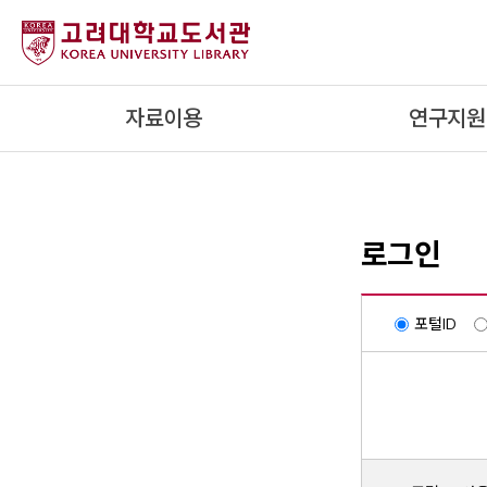
내
용
으
로
자료이용
연구지원
건
너
뛰
기
로그인
포털ID