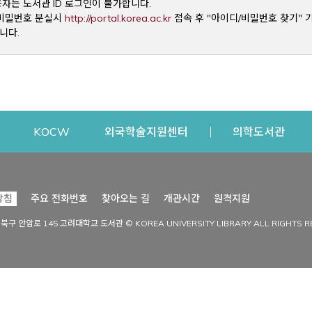
용자는 도서관 ID 로그인이 불가합니다.
Opens a new window
및 비밀번호 분실시
http://portal.korea.ac.kr
접속 후 "아이디/비밀번호 찾기" 
니다.
dow
Opens a new window
Opens a new window
Opens a new window
Open
KOCW
외국학술지원센터
의학도서관
시설이용
커뮤니티
Opens a new
방침
주요 전화번호
찾아오는 길
개관시간
원격지원
s a new window
시설찾기
도서관 소식
성북구 안암로 145 고려대학교 도서관 © KOREA UNIVERSITY LIBRARY ALL RIGHTS R
Opens a new window
시설·좌석 예약·현황
공지사항
중앙도서관
보도자료
중앙도서관(대학원)
홍보자료
학술정보관(CDL)
현황·통계
과학도서관
FAQ & QnA