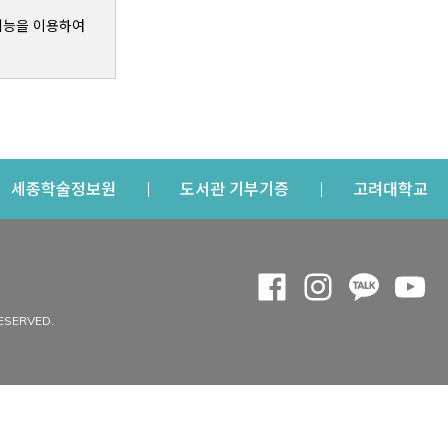
기능을 이용하여
s a new window
Opens a new window
Opens a new windo
Op
세종학술정보원
도서관 기부기증
고려대학교
나의공간
Opens a new window
Opens a new 
Opens a
Op
 window
내정보
ESERVED.
내서재
개인공지
이용자정보 관리
연회비·이용증
이용현황