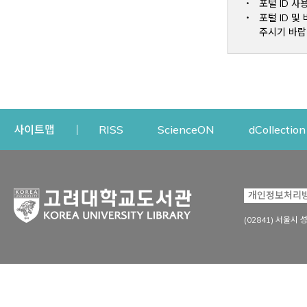
포털 ID 사
포털 ID 
주시기 바랍
Opens a new window
Opens a new win
사이트맵
RISS
ScienceON
dCollection
자료이용
연구지원
개인정보처리
Open
자료찾기
연구지원 서비스
(02841) 서울시 
상세검색
정보이용교육
강의수업자료
학술지 등재/평가 정보
데이터베이스
투고 저널 추천
전자저널
연구 동향 분석
전자책·이러닝
오픈액세스 출판 지원