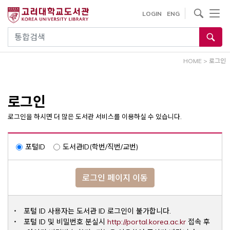
내
사이트내 검색
LOGIN
ENG
용
으
통합검색
로
건
HOME
>
로그인
너
뛰
기
로그인
로그인을 하시면 더 많은 도서관 서비스를 이용하실 수 있습니다.
포털ID
도서관ID(학번/직번/교번)
로그인 페이지 이동
포털 ID 사용자는 도서관 ID 로그인이 불가합니다.
Opens a ne
포털 ID 및 비밀번호 분실시
http://portal.korea.ac.kr
접속 후