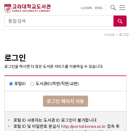
내
사이트내 검색
LOGIN
ENG
용
으
통합검색
로
건
HOME
>
로그인
너
뛰
기
로그인
로그인을 하시면 더 많은 도서관 서비스를 이용하실 수 있습니다.
포털ID
도서관ID(학번/직번/교번)
로그인 페이지 이동
포털 ID 사용자는 도서관 ID 로그인이 불가합니다.
Opens a ne
포털 ID 및 비밀번호 분실시
http://portal.korea.ac.kr
접속 후