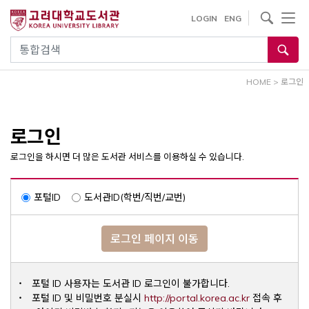
내
사이트내 검색
LOGIN
ENG
용
으
통합검색
로
건
HOME
>
로그인
너
뛰
기
로그인
로그인을 하시면 더 많은 도서관 서비스를 이용하실 수 있습니다.
포털ID
도서관ID(학번/직번/교번)
로그인 페이지 이동
포털 ID 사용자는 도서관 ID 로그인이 불가합니다.
Opens a ne
포털 ID 및 비밀번호 분실시
http://portal.korea.ac.kr
접속 후