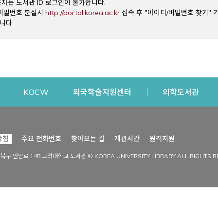
용자는 도서관 ID 로그인이 불가합니다.
Opens a new window
및 비밀번호 분실시
http://portal.korea.ac.kr
접속 후 "아이디/비밀번호 찾기" 
니다.
dow
Opens a new window
Opens a new window
Opens a new window
Open
KOCW
외국학술지원센터
의학도서관
시설이용
커뮤니티
Opens a new
방침
주요 전화번호
찾아오는 길
개관시간
원격지원
s a new window
시설찾기
도서관 소식
성북구 안암로 145 고려대학교 도서관 © KOREA UNIVERSITY LIBRARY ALL RIGHTS R
Opens a new window
시설·좌석 예약·현황
공지사항
중앙도서관
보도자료
중앙도서관(대학원)
홍보자료
학술정보관(CDL)
현황·통계
과학도서관
FAQ & QnA