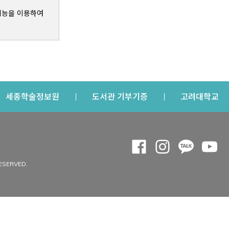
기능을 이용하여
s a new window
Opens a new window
Opens a new windo
Op
세종학술정보원
도서관 기부기증
고려대학교
나의공간
Opens a new window
Opens a new 
Opens a
Op
 window
내정보
ESERVED.
내서재
개인공지
이용자정보 관리
연회비·이용증
이용현황