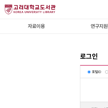
내
용
으
로
자료이용
연구지원
건
너
뛰
기
로그인
포털ID