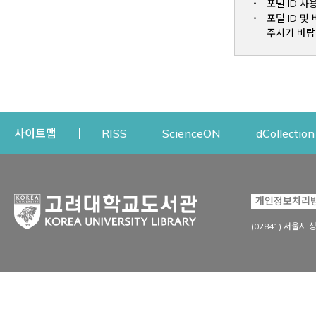
포털 ID 사
포털 ID 
주시기 바랍
Opens a new window
Opens a new win
사이트맵
RISS
ScienceON
dCollection
자료이용
연구지원
개인정보처리
Open
자료찾기
연구지원 서비스
(02841) 서울시 
상세검색
정보이용교육
강의수업자료
학술지 등재/평가 정보
데이터베이스
투고 저널 추천
전자저널
연구 동향 분석
전자책·이러닝
오픈액세스 출판 지원