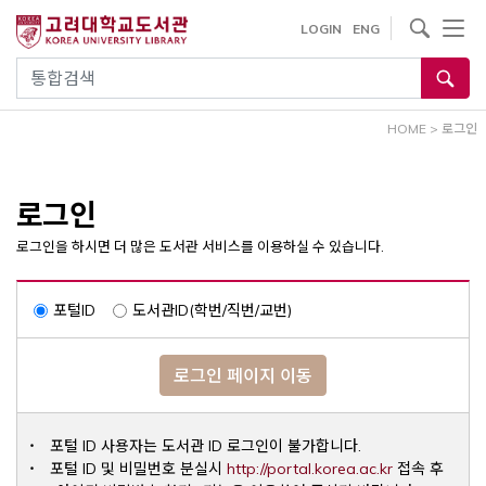
내
사이트내 검색
LOGIN
ENG
용
으
통합검색
로
건
HOME
>
로그인
너
뛰
기
로그인
로그인을 하시면 더 많은 도서관 서비스를 이용하실 수 있습니다.
포털ID
도서관ID(학번/직번/교번)
로그인 페이지 이동
포털 ID 사용자는 도서관 ID 로그인이 불가합니다.
Opens a ne
포털 ID 및 비밀번호 분실시
http://portal.korea.ac.kr
접속 후