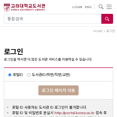
내
사이트내 검색
LOGIN
ENG
용
으
통합검색
로
건
HOME
>
로그인
너
뛰
기
로그인
로그인을 하시면 더 많은 도서관 서비스를 이용하실 수 있습니다.
포털ID
도서관ID(학번/직번/교번)
로그인 페이지 이동
포털 ID 사용자는 도서관 ID 로그인이 불가합니다.
Opens a ne
포털 ID 및 비밀번호 분실시
http://portal.korea.ac.kr
접속 후