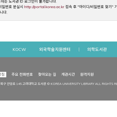
용자는 도서관 ID 로그인이 불가합니다.
Opens a new window
및 비밀번호 분실시
http://portal.korea.ac.kr
접속 후 "아이디/비밀번호 찾기" 
니다.
dow
Opens a new window
Opens a new window
Opens a new window
Open
KOCW
외국학술지원센터
의학도서관
시설이용
커뮤니티
Opens a new
방침
주요 전화번호
찾아오는 길
개관시간
원격지원
s a new window
시설찾기
도서관 소식
성북구 안암로 145 고려대학교 도서관 © KOREA UNIVERSITY LIBRARY ALL RIGHTS R
Opens a new window
시설·좌석 예약·현황
공지사항
중앙도서관
보도자료
중앙도서관(대학원)
홍보자료
학술정보관(CDL)
현황·통계
과학도서관
FAQ & QnA