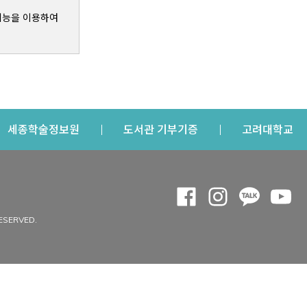
기능을 이용하여
s a new window
Opens a new window
Opens a new windo
Op
세종학술정보원
도서관 기부기증
고려대학교
나의공간
Opens a new window
Opens a new 
Opens a
Op
 window
내정보
ESERVED.
내서재
개인공지
이용자정보 관리
연회비·이용증
이용현황