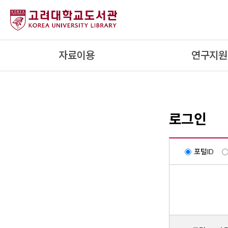
내
용
으
로
자료이용
연구지원
건
너
뛰
기
로그인
포털ID