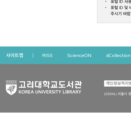
포털 ID 사
포털 ID 
주시기 바랍
Opens a new window
Opens a new win
사이트맵
RISS
ScienceON
dCollection
자료이용
연구지원
개인정보처리
Open
자료찾기
연구지원 서비스
(02841) 서울시 
상세검색
정보이용교육
강의수업자료
학술지 등재/평가 정보
데이터베이스
투고 저널 추천
전자저널
연구 동향 분석
전자책·이러닝
오픈액세스 출판 지원