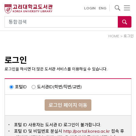
내
사이트내 검색
LOGIN
ENG
용
으
통합검색
로
건
HOME
>
로그인
너
뛰
기
로그인
로그인을 하시면 더 많은 도서관 서비스를 이용하실 수 있습니다.
포털ID
도서관ID(학번/직번/교번)
로그인 페이지 이동
포털 ID 사용자는 도서관 ID 로그인이 불가합니다.
Opens a ne
포털 ID 및 비밀번호 분실시
http://portal.korea.ac.kr
접속 후