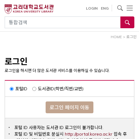
내
사이트내 검색
LOGIN
ENG
용
으
통합검색
로
건
HOME
>
로그인
너
뛰
기
로그인
로그인을 하시면 더 많은 도서관 서비스를 이용하실 수 있습니다.
포털ID
도서관ID(학번/직번/교번)
로그인 페이지 이동
포털 ID 사용자는 도서관 ID 로그인이 불가합니다.
Opens a ne
포털 ID 및 비밀번호 분실시
http://portal.korea.ac.kr
접속 후