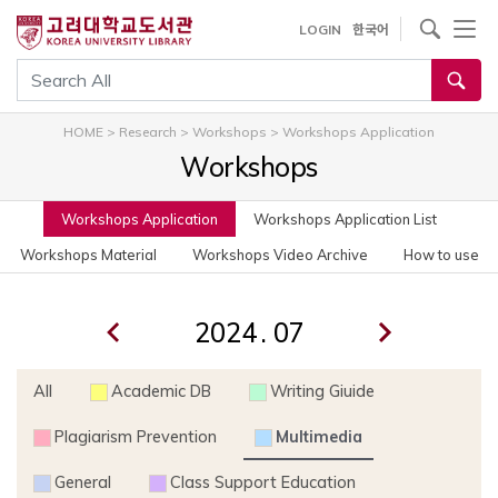
사이트내 검색
LOGIN
한국어
통합검색
HOME
>
Research
>
Workshops
>
Workshops Application
Workshops
Workshops Application
Workshops Application List
Workshops Material
Workshops Video Archive
How to use
.
All
Academic DB
Writing Giuide
Plagiarism Prevention
Multimedia
General
Class Support Education