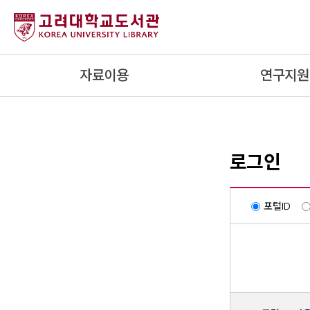
내
용
으
로
자료이용
연구지원
건
너
뛰
기
로그인
포털ID