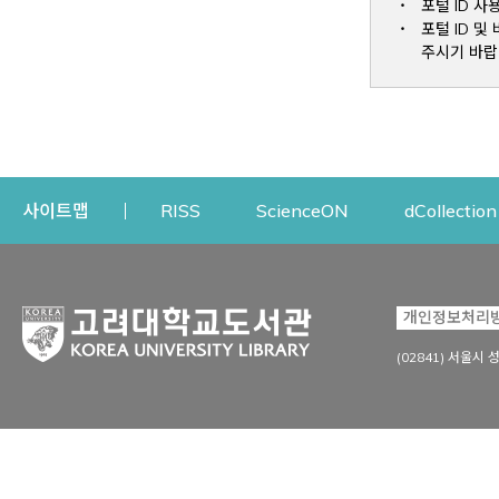
포털 ID 사
포털 ID 
주시기 바랍
Opens a new window
Opens a new win
사이트맵
RISS
ScienceON
dCollection
자료이용
연구지원
개인정보처리
Open
자료찾기
연구지원 서비스
(02841) 서울시 
상세검색
정보이용교육
강의수업자료
학술지 등재/평가 정보
데이터베이스
투고 저널 추천
전자저널
연구 동향 분석
전자책·이러닝
오픈액세스 출판 지원