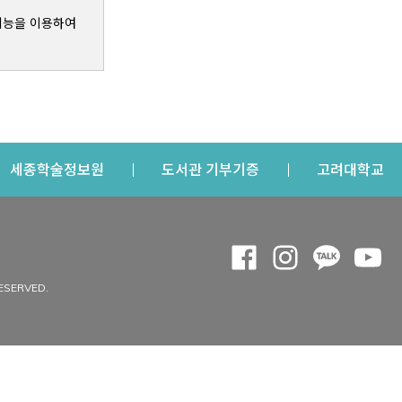
기능을 이용하여
s a new window
Opens a new window
Opens a new windo
Op
세종학술정보원
도서관 기부기증
고려대학교
나의공간
Opens a new window
Opens a new 
Opens a
Op
 window
내정보
ESERVED.
내서재
개인공지
이용자정보 관리
연회비·이용증
이용현황