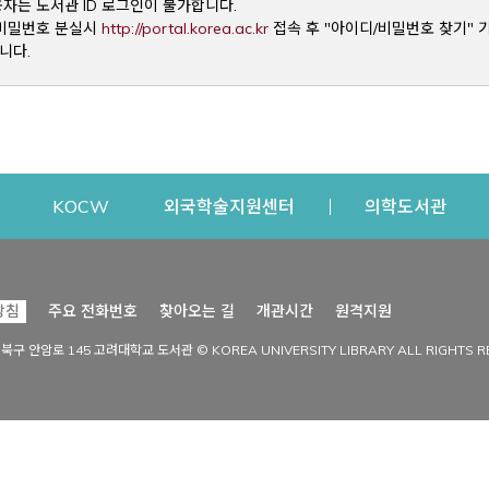
용자는 도서관 ID 로그인이 불가합니다.
Opens a new window
및 비밀번호 분실시
http://portal.korea.ac.kr
접속 후 "아이디/비밀번호 찾기" 
니다.
dow
Opens a new window
Opens a new window
Opens a new window
Open
KOCW
외국학술지원센터
의학도서관
시설이용
커뮤니티
Opens a new
방침
주요 전화번호
찾아오는 길
개관시간
원격지원
s a new window
시설찾기
도서관 소식
성북구 안암로 145 고려대학교 도서관 © KOREA UNIVERSITY LIBRARY ALL RIGHTS R
Opens a new window
시설·좌석 예약·현황
공지사항
중앙도서관
보도자료
중앙도서관(대학원)
홍보자료
학술정보관(CDL)
현황·통계
과학도서관
FAQ & QnA