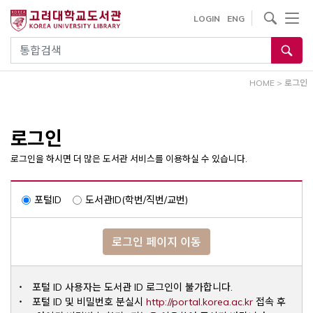
내
사이트내 검색
LOGIN
ENG
용
으
통합검색
로
건
HOME
>
로그인
너
뛰
기
로그인
로그인을 하시면 더 많은 도서관 서비스를 이용하실 수 있습니다.
포털ID
도서관ID(학번/직번/교번)
로그인 페이지 이동
포털 ID 사용자는 도서관 ID 로그인이 불가합니다.
Opens a ne
포털 ID 및 비밀번호 분실시
http://portal.korea.ac.kr
접속 후