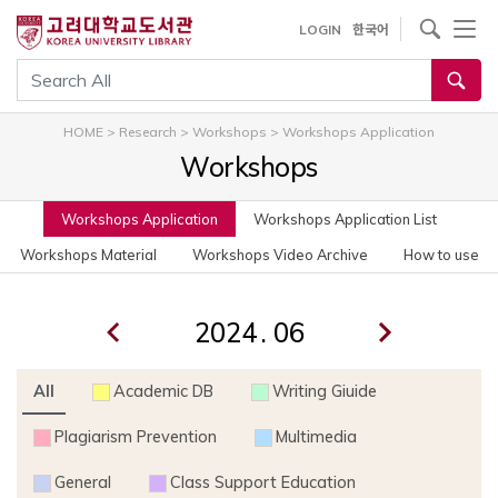
사이트내 검색
LOGIN
한국어
통합검색
HOME
>
Research
>
Workshops
>
Workshops Application
Workshops
Workshops Application
Workshops Application List
Workshops Material
Workshops Video Archive
How to use
.
All
Academic DB
Writing Giuide
Plagiarism Prevention
Multimedia
General
Class Support Education