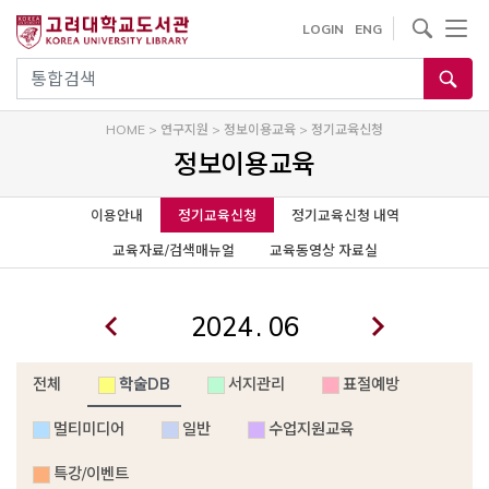
사이트내 검색
LOGIN
ENG
통합검색
HOME
>
연구지원
>
정보이용교육
>
정기교육신청
정보이용교육
이용안내
정기교육신청
정기교육신청 내역
교육자료/검색매뉴얼
교육동영상 자료실
.
전체
학술DB
서지관리
표절예방
멀티미디어
일반
수업지원교육
특강/이벤트