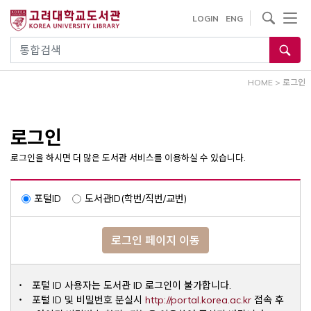
내
사이트내 검색
LOGIN
ENG
용
으
통합검색
로
건
HOME
>
로그인
너
뛰
기
로그인
로그인을 하시면 더 많은 도서관 서비스를 이용하실 수 있습니다.
포털ID
도서관ID(학번/직번/교번)
로그인 페이지 이동
포털 ID 사용자는 도서관 ID 로그인이 불가합니다.
Opens a ne
포털 ID 및 비밀번호 분실시
http://portal.korea.ac.kr
접속 후