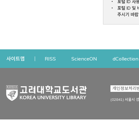
포털 ID 사
포털 ID 
주시기 바랍
Opens a new window
Opens a new win
사이트맵
RISS
ScienceON
dCollection
자료이용
연구지원
개인정보처리
Open
자료찾기
연구지원 서비스
(02841) 서울시 
상세검색
정보이용교육
강의수업자료
학술지 등재/평가 정보
데이터베이스
투고 저널 추천
전자저널
연구 동향 분석
전자책·이러닝
오픈액세스 출판 지원