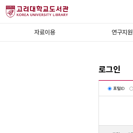
내
용
으
로
자료이용
연구지원
건
너
뛰
기
로그인
포털ID