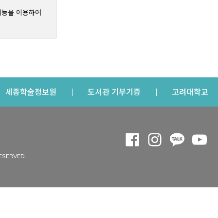
기능을 이용하여
s a new window
Opens a new window
Opens a new windo
Op
세종학술정보원
도서관 기부기증
고려대학교
나의공간
Opens a new window
Opens a new 
Opens a
Op
 window
내정보
ESERVED.
내서재
개인공지
이용자정보 관리
연회비·이용증
이용현황