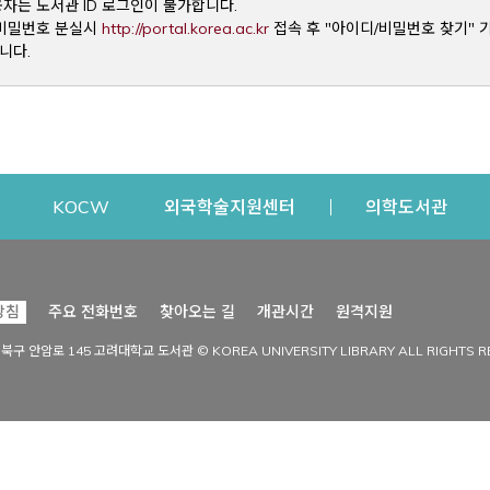
용자는 도서관 ID 로그인이 불가합니다.
Opens a new window
및 비밀번호 분실시
http://portal.korea.ac.kr
접속 후 "아이디/비밀번호 찾기" 
니다.
dow
Opens a new window
Opens a new window
Opens a new window
Open
KOCW
외국학술지원센터
의학도서관
시설이용
커뮤니티
Opens a new
방침
주요 전화번호
찾아오는 길
개관시간
원격지원
s a new window
시설찾기
도서관 소식
성북구 안암로 145 고려대학교 도서관 © KOREA UNIVERSITY LIBRARY ALL RIGHTS R
Opens a new window
시설·좌석 예약·현황
공지사항
중앙도서관
보도자료
중앙도서관(대학원)
홍보자료
학술정보관(CDL)
현황·통계
과학도서관
FAQ & QnA