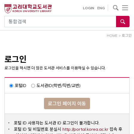
내
사이트내 검색
LOGIN
ENG
용
으
통합검색
로
건
HOME
>
로그인
너
뛰
기
로그인
로그인을 하시면 더 많은 도서관 서비스를 이용하실 수 있습니다.
포털ID
도서관ID(학번/직번/교번)
로그인 페이지 이동
포털 ID 사용자는 도서관 ID 로그인이 불가합니다.
Opens a ne
포털 ID 및 비밀번호 분실시
http://portal.korea.ac.kr
접속 후