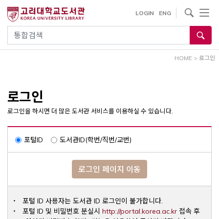
내
사이트내 검색
LOGIN
ENG
용
으
통합검색
로
건
HOME
>
로그인
너
뛰
기
로그인
로그인을 하시면 더 많은 도서관 서비스를 이용하실 수 있습니다.
포털ID
도서관ID(학번/직번/교번)
로그인 페이지 이동
포털 ID 사용자는 도서관 ID 로그인이 불가합니다.
Opens a ne
포털 ID 및 비밀번호 분실시
http://portal.korea.ac.kr
접속 후