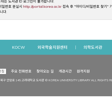
용자는 도서관 ID 로그인이 불가합니다.
Opens a new window
및 비밀번호 분실시
http://portal.korea.ac.kr
접속 후 "아이디/비밀번호 찾기" 
니다.
dow
Opens a new window
Opens a new window
Opens a new window
Open
KOCW
외국학술지원센터
의학도서관
시설이용
커뮤니티
Opens a new
방침
주요 전화번호
찾아오는 길
개관시간
원격지원
s a new window
시설찾기
도서관 소식
성북구 안암로 145 고려대학교 도서관 © KOREA UNIVERSITY LIBRARY ALL RIGHTS R
Opens a new window
시설·좌석 예약·현황
공지사항
중앙도서관
보도자료
중앙도서관(대학원)
홍보자료
학술정보관(CDL)
현황·통계
과학도서관
FAQ & QnA