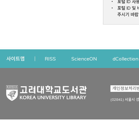
포털 ID 사
포털 ID 
주시기 바랍
Opens a new window
Opens a new win
사이트맵
RISS
ScienceON
dCollection
자료이용
연구지원
개인정보처리
Open
자료찾기
연구지원 서비스
(02841) 서울시 
상세검색
정보이용교육
강의수업자료
학술지 등재/평가 정보
데이터베이스
투고 저널 추천
전자저널
연구 동향 분석
전자책·이러닝
오픈액세스 출판 지원