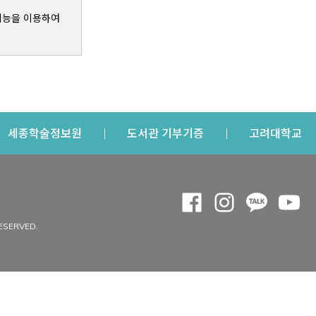
기능을 이용하여
s a new window
Opens a new window
Opens a new windo
Op
세종학술정보원
도서관 기부기증
고려대학교
나의공간
Opens a new window
Opens a new 
Opens a
Op
 window
내정보
ESERVED.
내서재
개인공지
이용자정보 관리
연회비·이용증
이용현황