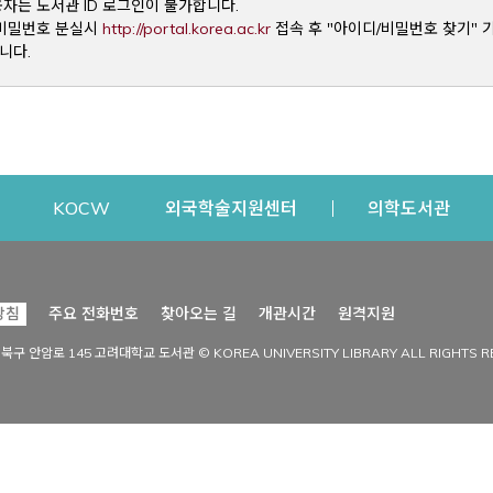
용자는 도서관 ID 로그인이 불가합니다.
Opens a new window
및 비밀번호 분실시
http://portal.korea.ac.kr
접속 후 "아이디/비밀번호 찾기" 
니다.
dow
Opens a new window
Opens a new window
Opens a new window
Open
KOCW
외국학술지원센터
의학도서관
시설이용
커뮤니티
Opens a new
방침
주요 전화번호
찾아오는 길
개관시간
원격지원
s a new window
시설찾기
도서관 소식
성북구 안암로 145 고려대학교 도서관 © KOREA UNIVERSITY LIBRARY ALL RIGHTS R
Opens a new window
시설·좌석 예약·현황
공지사항
중앙도서관
보도자료
중앙도서관(대학원)
홍보자료
학술정보관(CDL)
현황·통계
과학도서관
FAQ & QnA