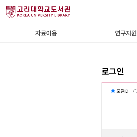
내
용
으
로
자료이용
연구지원
건
너
뛰
기
로그인
포털ID