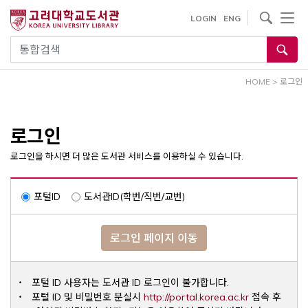
내
사이트내 검색
LOGIN
ENG
용
으
통합검색
로
건
HOME
>
로그인
너
뛰
기
로그인
로그인을 하시면 더 많은 도서관 서비스를 이용하실 수 있습니다.
포털ID
도서관ID(학번/직번/교번)
로그인 페이지 이동
포털 ID 사용자는 도서관 ID 로그인이 불가합니다.
Opens a ne
포털 ID 및 비밀번호 분실시
http://portal.korea.ac.kr
접속 후