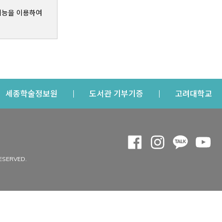
기능을 이용하여
s a new window
Opens a new window
Opens a new windo
Op
세종학술정보원
도서관 기부기증
고려대학교
나의공간
Opens a new window
Opens a new 
Opens a
Op
 window
내정보
ESERVED.
내서재
개인공지
이용자정보 관리
연회비·이용증
이용현황