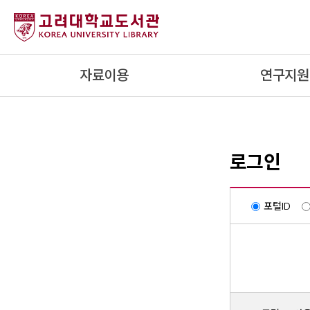
내
용
으
로
자료이용
연구지원
건
너
뛰
기
로그인
포털ID