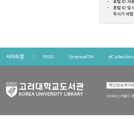
포털 ID 사
포털 ID 
주시기 바랍
Opens a new window
Opens a new win
사이트맵
RISS
ScienceON
dCollection
자료이용
연구지원
개인정보처리
Open
자료찾기
연구지원 서비스
(02841) 서울시 
상세검색
정보이용교육
강의수업자료
학술지 등재/평가 정보
데이터베이스
투고 저널 추천
전자저널
연구 동향 분석
전자책·이러닝
오픈액세스 출판 지원