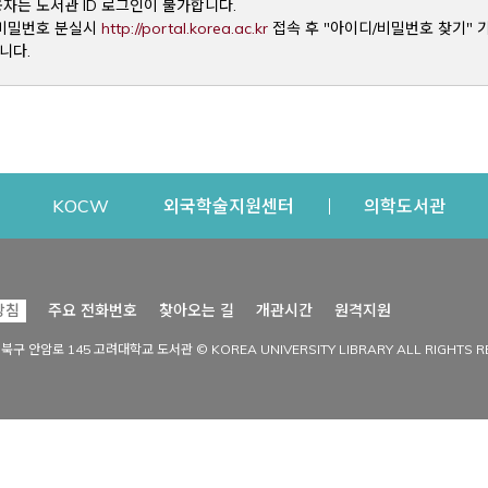
용자는 도서관 ID 로그인이 불가합니다.
Opens a new window
및 비밀번호 분실시
http://portal.korea.ac.kr
접속 후 "아이디/비밀번호 찾기" 
니다.
dow
Opens a new window
Opens a new window
Opens a new window
Open
KOCW
외국학술지원센터
의학도서관
시설이용
커뮤니티
Opens a new
방침
주요 전화번호
찾아오는 길
개관시간
원격지원
s a new window
시설찾기
도서관 소식
성북구 안암로 145 고려대학교 도서관 © KOREA UNIVERSITY LIBRARY ALL RIGHTS R
Opens a new window
시설·좌석 예약·현황
공지사항
중앙도서관
보도자료
중앙도서관(대학원)
홍보자료
학술정보관(CDL)
현황·통계
과학도서관
FAQ & QnA