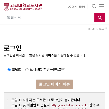
내
사이트내 검색
LOGIN
ENG
용
으
통합검색
로
건
HOME
>
로그인
너
뛰
기
로그인
로그인을 하시면 더 많은 도서관 서비스를 이용하실 수 있습니다.
포털ID
도서관ID(학번/직번/교번)
로그인 페이지 이동
포털 ID 사용자는 도서관 ID 로그인이 불가합니다.
Opens a ne
포털 ID 및 비밀번호 분실시
http://portal.korea.ac.kr
접속 후