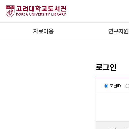
내
용
으
로
자료이용
연구지원
건
너
뛰
기
로그인
포털ID