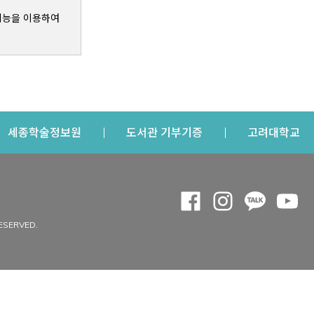
기능을 이용하여
s a new window
Opens a new window
Opens a new windo
Op
세종학술정보원
도서관 기부기증
고려대학교
나의공간
Opens a new window
Opens a new 
Opens a
Op
 window
내정보
ESERVED.
내서재
개인공지
이용자정보 관리
연회비·이용증
이용현황