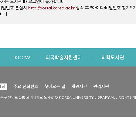
용자는 도서관 ID 로그인이 불가합니다.
Opens a new window
및 비밀번호 분실시
http://portal.korea.ac.kr
접속 후 "아이디/비밀번호 찾기" 
니다.
dow
Opens a new window
Opens a new window
Opens a new window
Open
KOCW
외국학술지원센터
의학도서관
시설이용
커뮤니티
Opens a new
방침
주요 전화번호
찾아오는 길
개관시간
원격지원
s a new window
시설찾기
도서관 소식
성북구 안암로 145 고려대학교 도서관 © KOREA UNIVERSITY LIBRARY ALL RIGHTS R
Opens a new window
시설·좌석 예약·현황
공지사항
중앙도서관
보도자료
중앙도서관(대학원)
홍보자료
학술정보관(CDL)
현황·통계
과학도서관
FAQ & QnA