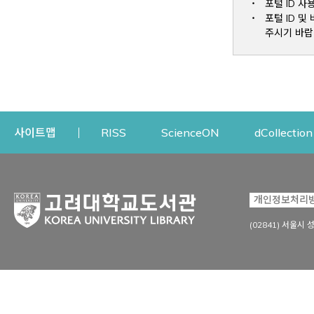
포털 ID 사
포털 ID 
주시기 바랍
Opens a new window
Opens a new win
사이트맵
RISS
ScienceON
dCollection
자료이용
연구지원
개인정보처리
Open
자료찾기
연구지원 서비스
(02841) 서울시 
상세검색
정보이용교육
강의수업자료
학술지 등재/평가 정보
데이터베이스
투고 저널 추천
전자저널
연구 동향 분석
전자책·이러닝
오픈액세스 출판 지원