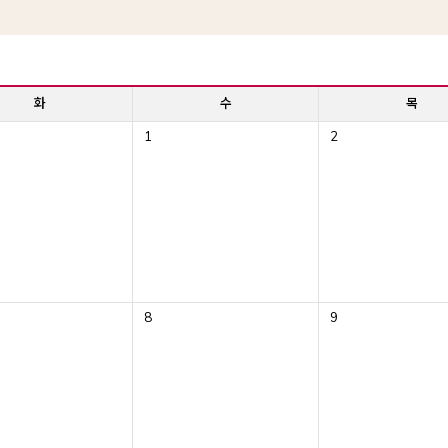
화
수
목
1
2
8
9