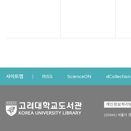
Opens a new window
Opens a new win
사이트맵
RISS
ScienceON
dCollection
자료이용
연구지원
개인정보처리
Open
자료찾기
연구지원 서비스
(02841) 서울시 
상세검색
정보이용교육
강의수업자료
학술지 등재/평가 정보