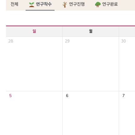
전체
연구착수
연구진행
연구완료
일
월
28
29
30
5
6
7