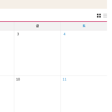
금
토
3
4
10
11