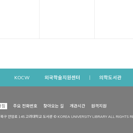
dow
Opens a new window
Opens a new window
Opens a new window
Open
KOCW
외국학술지원센터
의학도서관
시설이용
커뮤니티
Opens a new
방침
주요 전화번호
찾아오는 길
개관시간
원격지원
s a new window
시설찾기
도서관 소식
성북구 안암로 145 고려대학교 도서관 © KOREA UNIVERSITY LIBRARY ALL RIGHTS R
Opens a new window
시설·좌석 예약·현황
공지사항
중앙도서관
보도자료