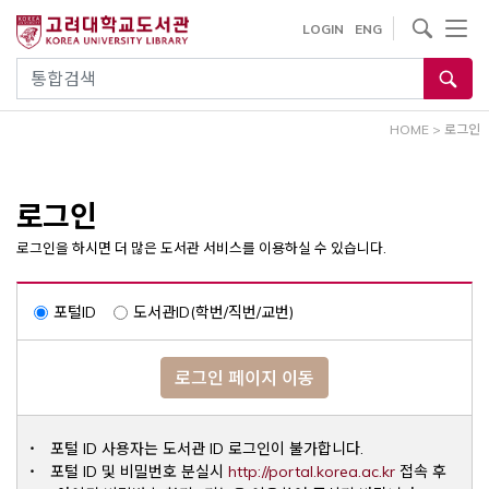
내
사이트내 검색
LOGIN
ENG
용
으
통합검색
로
건
HOME
>
로그인
너
뛰
기
로그인
로그인을 하시면 더 많은 도서관 서비스를 이용하실 수 있습니다.
포털ID
도서관ID(학번/직번/교번)
로그인 페이지 이동
포털 ID 사용자는 도서관 ID 로그인이 불가합니다.
Opens a ne
포털 ID 및 비밀번호 분실시
http://portal.korea.ac.kr
접속 후